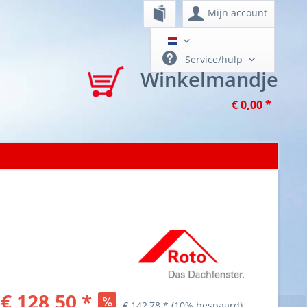
Mijn account
België - Luxemburg NL
Service/hulp
Winkelmandje
€ 0,00 *
€ 128,50 *
€ 142,78 *
(10% bespaard)