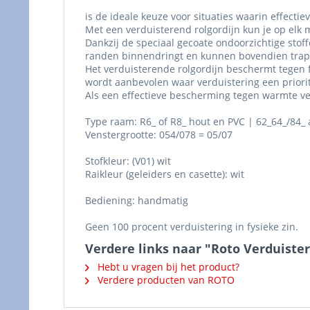
is de ideale keuze voor situaties waarin effectie
Met een verduisterend rolgordijn kun je op el
Dankzij de speciaal gecoate ondoorzichtige stof
randen binnendringt en kunnen bovendien trapl
Het verduisterende rolgordijn beschermt tegen fe
wordt aanbevolen waar verduistering een priorit
Als een effectieve bescherming tegen warmte ver
Type raam: R6_ of R8_ hout en PVC | 62_64_/84_ 
Venstergrootte: 054/078 = 05/07
Stofkleur: (V01) wit
Raikleur (geleiders en casette): wit
Bediening: handmatig
Geen 100 procent verduistering in fysieke zin.
Verdere links naar "Roto Verduiste
Hebt u vragen bij het product?
Verdere producten van ROTO