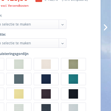
w
excl. Verzendkosten
r:
tte:
uisteringsgordijn