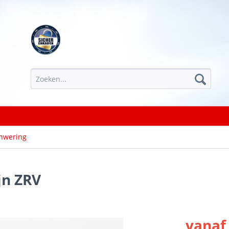
nwering
jn ZRV
vanaf 