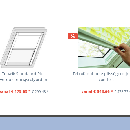
Teba® Standaard Plus
Teba® dubbele plisségordijn
verduisteringsrolgordijn
comfort
vanaf € 179,69 *
vanaf € 343,66 *
€ 299,48 *
€ 572,77 